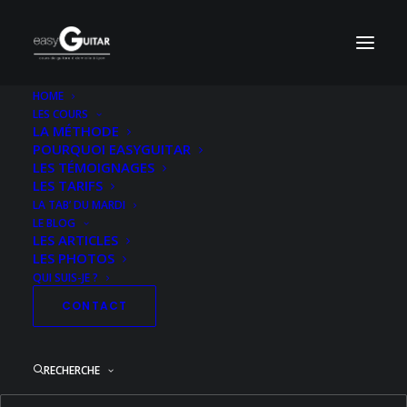
HOME
LES COURS
Qui je suis ?
LA MÉTHODE
POURQUOI EASYGUITAR
Accueil
Qui suis-je ?
Qui je suis ?
LES TÉMOIGNAGES
LES TARIFS
LA TAB’ DU MARDI
LE BLOG
LES ARTICLES
LES PHOTOS
Qui je suis ?
QUI SUIS-JE ?
CONTACT
RECHERCHE