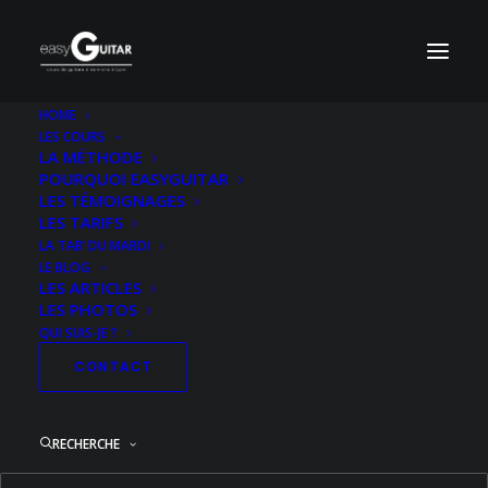
HOME
LES COURS
Pochette-Motorhead-Ace-Of-Spades-HD
LA MÉTHODE
POURQUOI EASYGUITAR
Accueil
Electrique Niveau 2
Ace Of Spades
LES TÉMOIGNAGES
Pochette-Motorhead-Ace-Of-Spades-HD
LES TARIFS
LA TAB’ DU MARDI
LE BLOG
LES ARTICLES
LES PHOTOS
QUI SUIS-JE ?
CONTACT
RECHERCHE