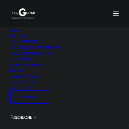
HOME
LES COURS
Repression
LA MÉTHODE
POURQUOI EASYGUITAR
Accueil
Electrique Niveau 3
Antisocial
Repression
LES TÉMOIGNAGES
LES TARIFS
LA TAB’ DU MARDI
LE BLOG
LES ARTICLES
LES PHOTOS
QUI SUIS-JE ?
CONTACT
RECHERCHE