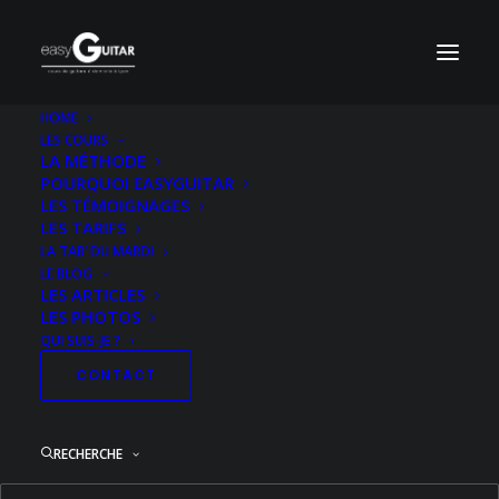
HOME
LES COURS
Pochette-The-Who-Who’s-Next-HD
LA MÉTHODE
POURQUOI EASYGUITAR
Accueil
Acoustique Niveau 2
Behind Blue Eyes
LES TÉMOIGNAGES
Pochette-The-Who-Who’s-Next-HD
LES TARIFS
LA TAB’ DU MARDI
LE BLOG
LES ARTICLES
LES PHOTOS
QUI SUIS-JE ?
CONTACT
RECHERCHE