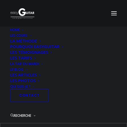
HOME
LES COURS
Pochette-Georges-Michael-Faith-HD
LA MÉTHODE
POURQUOI EASYGUITAR
Accueil
Acoustique Niveau 1
Faith
LES TÉMOIGNAGES
Pochette-Georges-Michael-Faith-HD
LES TARIFS
LA TAB’ DU MARDI
LE BLOG
LES ARTICLES
LES PHOTOS
QUI SUIS-JE ?
CONTACT
RECHERCHE