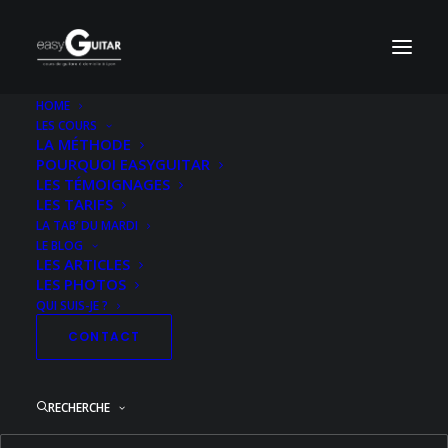
HOME
LES COURS
Grace
LA MÉTHODE
POURQUOI EASYGUITAR
Accueil
Electrique Niveau 2
Hallelujah
Grace
LES TÉMOIGNAGES
LES TARIFS
LA TAB’ DU MARDI
LE BLOG
LES ARTICLES
LES PHOTOS
QUI SUIS-JE ?
CONTACT
RECHERCHE