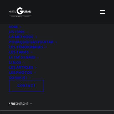
HOME
LES COURS
Pochette-Justin-Horwitz-Mia-And-
LA MÉTHODE
Sebastians-Theme-HD
POURQUOI EASYGUITAR
LES TÉMOIGNAGES
Accueil
Acoustique Niveau 3
LES TARIFS
Mia & Sebastian's Theme (La La Land)
LA TAB’ DU MARDI
Pochette-Justin-Horwitz-Mia-And-Sebastians-Theme-HD
LE BLOG
LES ARTICLES
LES PHOTOS
QUI SUIS-JE ?
CONTACT
RECHERCHE