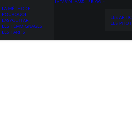
LA TAB’ DU MARDI
LE BLOG
LA MÉTHODE
POURQUOI
LES ARTIC
EASYGUITAR
LES PHO
LES TÉMOIGNAGES
LES TARIFS