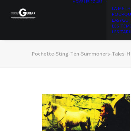
HOME
LES COURS
LA MÉT
POURQU
EASYGUI
LES TÉM
LES TARI
Pochette-Sting-Ten-Summoners-Tales-