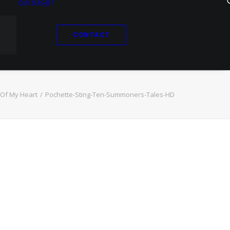
QUI SUIS-JE ?
CONTACT
Of My Heart
Pochette-Sting-Ten-Summoners-Tales-HD