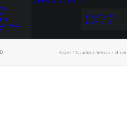
LA TAB’ DU MARDI
LE BLOG
HODE
OI
LES ARTICLES
TAR
LES PHOTOS
OIGNAGES
FS
HD
Accueil
Acoustique Niveau 3
Shape 