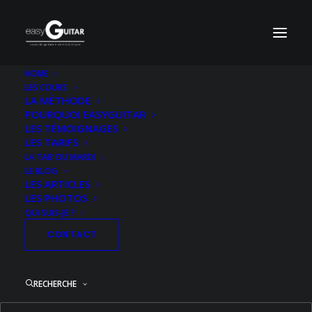
HOME
LES COURS
Pochette-Led-Zeppelin-Houses-Of-The-Holy-
LA MÉTHODE
HD
POURQUOI EASYGUITAR
LES TÉMOIGNAGES
Accueil
Acoustique Niveau 2
The Rain Song
LES TARIFS
Pochette-Led-Zeppelin-Houses-Of-The-Holy-HD
LA TAB’ DU MARDI
LE BLOG
LES ARTICLES
LES PHOTOS
QUI SUIS-JE ?
CONTACT
RECHERCHE