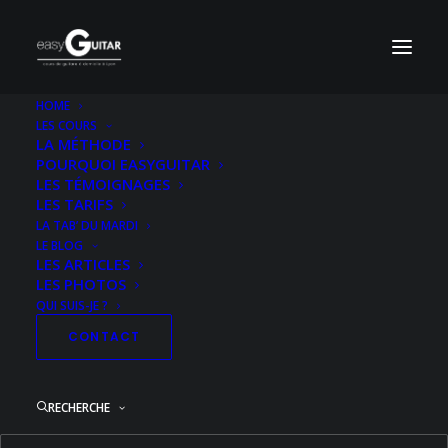
HOME
LES COURS
Pochette-ACDC-The-Razors-Edge-HD
LA MÉTHODE
POURQUOI EASYGUITAR
Accueil
Electrique Niveau 3
Thunderstruck
LES TÉMOIGNAGES
Pochette-ACDC-The-Razors-Edge-HD
LES TARIFS
LA TAB’ DU MARDI
LE BLOG
LES ARTICLES
LES PHOTOS
QUI SUIS-JE ?
CONTACT
RECHERCHE