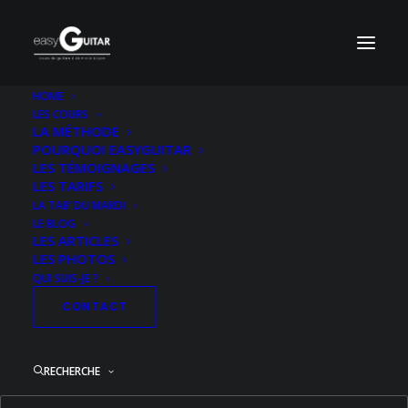
HOME
LES COURS
Pochette-Coldplay-Parachutes-HD
LA MÉTHODE
POURQUOI EASYGUITAR
Accueil
Acoustique Niveau 2
Trouble (Acoustique)
LES TÉMOIGNAGES
Pochette-Coldplay-Parachutes-HD
LES TARIFS
LA TAB’ DU MARDI
LE BLOG
LES ARTICLES
LES PHOTOS
QUI SUIS-JE ?
CONTACT
RECHERCHE