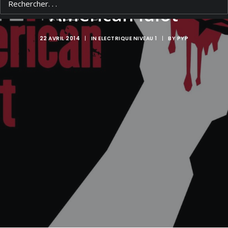
American Idiot
22 AVRIL 2014
|
IN
ELECTRIQUE NIVEAU 1
|
BY
PYP