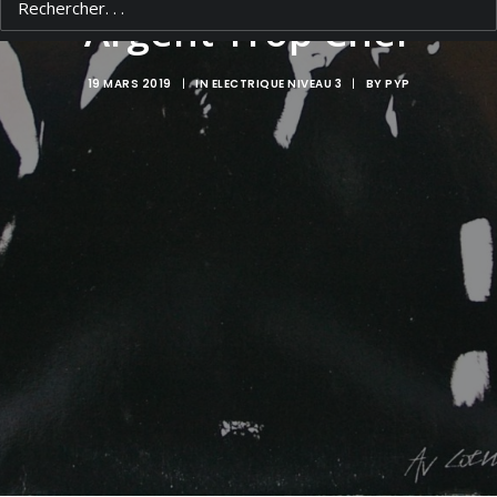
Argent Trop Cher
19 MARS 2019
|
IN
ELECTRIQUE NIVEAU 3
|
BY
PYP