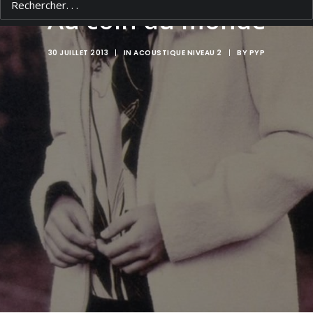
Au coin du monde
30 JUILLET 2013
|
IN
ACOUSTIQUE NIVEAU 2
|
BY
PYP