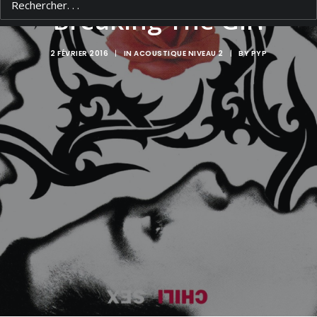
Breaking The Girl
2 FÉVRIER 2016
|
IN
ACOUSTIQUE NIVEAU 2
|
BY
PYP