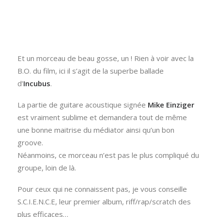
Et un morceau de beau gosse, un ! Rien à voir avec la
B.O. du film, ici il s’agit de la superbe ballade
d’
Incubus
.
La partie de guitare acoustique signée
Mike Einziger
est vraiment sublime et demandera tout de même
une bonne maitrise du médiator ainsi qu’un bon
groove.
Néanmoins, ce morceau n’est pas le plus compliqué du
groupe, loin de là.
Pour ceux qui ne connaissent pas, je vous conseille
S.C.I.E.N.C.E, leur premier album, riff/rap/scratch des
plus efficaces…