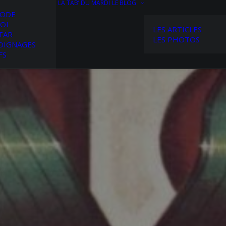
LA TAB’ DU MARDI
LE BLOG
HODE
OI
LES ARTICLES
TAR
LES PHOTOS
OIGNAGES
FS