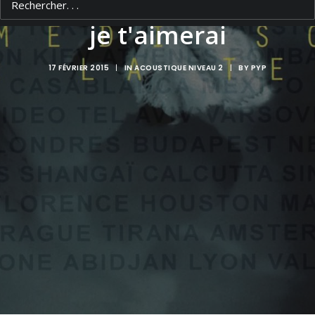
Je t'aimais, je t'aime,
je t'aimerai
17 FÉVRIER 2015
|
IN
ACOUSTIQUE NIVEAU 2
|
BY
PYP